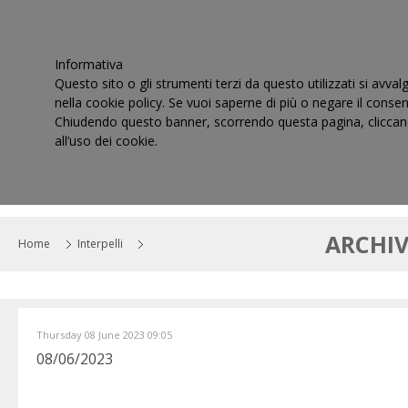
Informativa
Questo sito o gli strumenti terzi da questo utilizzati si avval
nella cookie policy. Se vuoi saperne di più o negare il consen
Chiudendo questo banner, scorrendo questa pagina, cliccand
all’uso dei cookie.
HOME
IL CONSIGLIO
CORTI DI GIUSTIZIA TRIBUT
ARCHIV
Home
Interpelli
Thursday 08 June 2023 09:05
08/06/2023