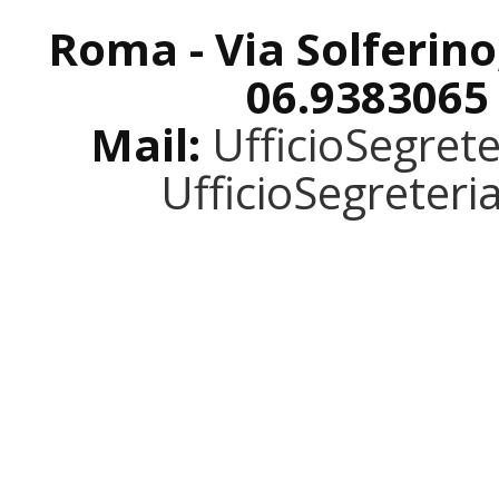
Roma - Via Solferino
06.9383065
Mail:
UfficioSegret
UfficioSegreter