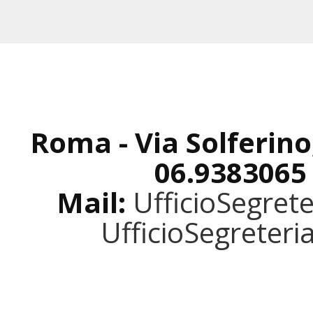
Roma - Via Solferino
06.9383065
Mail:
UfficioSegret
UfficioSegreter