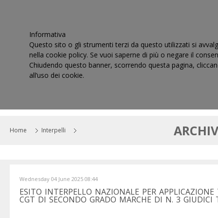
Informativa
Questo sito o gli strumenti terzi da questo utilizzati si avval
nella cookie policy. Se vuoi saperne di più o negare il consen
Chiudendo questo banner, scorrendo questa pagina, cliccand
all’uso dei cookie.
HOME
IL CONSIGLIO
CORTI DI GIUSTIZIA TRIBUT
ARCHIV
Home
Interpelli
Wednesday 04 June 2025 08:44
ESITO INTERPELLO NAZIONALE PER APPLICAZIONE
CGT DI SECONDO GRADO MARCHE DI N. 3 GIUDICI T