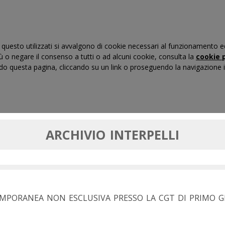
questo utilizzati si avvalgono di cookie necessari al funzionamento ed uti
iù o negare il consenso a tutti o ad alcuni cookie, consulta la
cookie p
 questa pagina, cliccando su un link o proseguendo la navigazione in
RTI DI GIUSTIZIA TRIBUTARIA
FORMAZIONE
MASSIM
ARCHIVIO INTERPELLI
MPORANEA NON ESCLUSIVA PRESSO LA CGT DI PRIMO GR