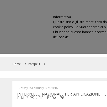
Informativa
Questo sito o gli strumenti terzi da 
cookie policy. Se vuoi saperne di p
Chiudendo questo banner, scorrendo
dei cookie.
HOME
IL CONSIGLIO
CO
Home
Interpelli
Tuesday 25 February 2025 10:16
INTERPELLO NAZIONALE PER APPLICAZIONE TE
E N. 2 PS - DELIBERA 178