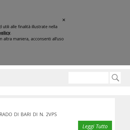
×
li alle finalità illustrate nella
olicy
.
 altra maniera, acconsenti all’uso
ARIO
CONTATTI
ADO DI BARI DI N. 2VPS
Leggi Tutto