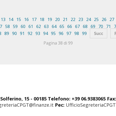
13
14
15
16
17
18
19
20
21
22
23
24
25
26
27
7
58
59
60
61
62
63
64
65
66
67
68
69
70
71
8
89
90
91
92
93
94
95
96
97
98
99
Succ
Pagina 38 di 99
Solferino, 15 - 00185 Telefono: +39 06.9383065 Fax
greteriaCPGT@finanze.it
Pec:
UfficioSegreteriaCPGT