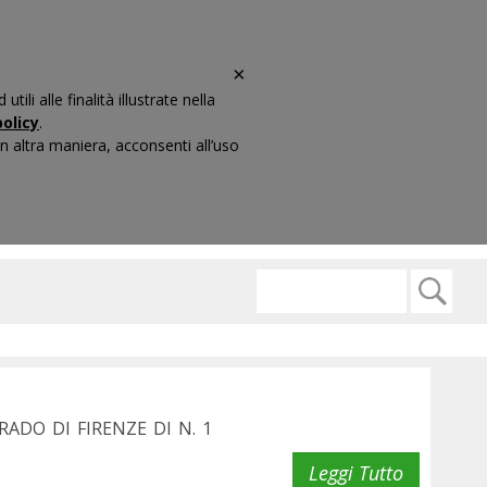
×
li alle finalità illustrate nella
olicy
.
 altra maniera, acconsenti all’uso
ARIO
CONTATTI
ADO DI FIRENZE DI N. 1
Leggi Tutto