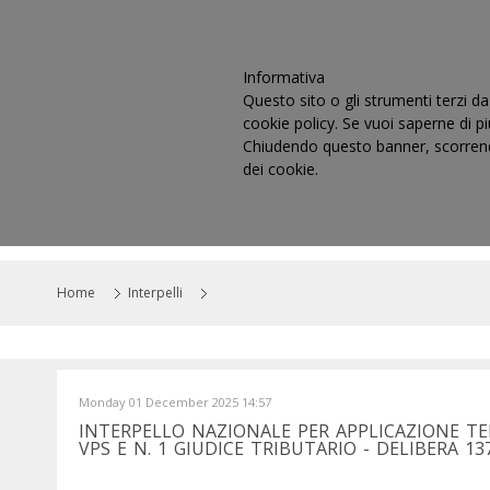
Informativa
Questo sito o gli strumenti terzi da 
cookie policy. Se vuoi saperne di p
Chiudendo questo banner, scorrendo
dei cookie.
HOME
IL CONSIGLIO
CO
Home
Interpelli
Monday 01 December 2025 14:57
INTERPELLO NAZIONALE PER APPLICAZIONE TE
VPS E N. 1 GIUDICE TRIBUTARIO - DELIBERA 13