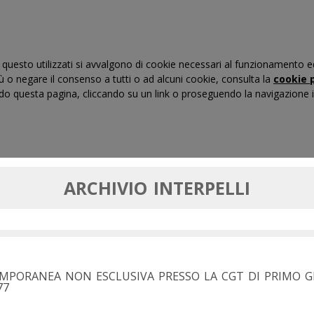
questo utilizzati si avvalgono di cookie necessari al funzionamento ed uti
iù o negare il consenso a tutti o ad alcuni cookie, consulta la
cookie p
 questa pagina, cliccando su un link o proseguendo la navigazione in
RTI DI GIUSTIZIA TRIBUTARIA
FORMAZIONE
MASSIM
ARCHIVIO INTERPELLI
MPORANEA NON ESCLUSIVA PRESSO LA CGT DI PRIMO GR
77