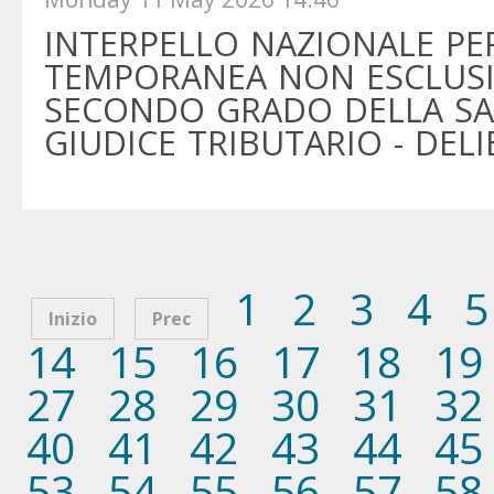
INTERPELLO NAZIONALE PE
TEMPORANEA NON ESCLUSIV
SECONDO GRADO DELLA SA
GIUDICE TRIBUTARIO - DELI
1
2
3
4
5
Inizio
Prec
14
15
16
17
18
19
27
28
29
30
31
32
40
41
42
43
44
45
53
54
55
56
57
58