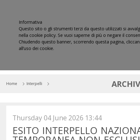
Informativa
Questo sito o gli strumenti terzi da questo utilizzati si avval
nella cookie policy. Se vuoi saperne di più o negare il consen
Chiudendo questo banner, scorrendo questa pagina, cliccand
all’uso dei cookie.
HOME
IL CONSIGLIO
CORTI DI GIUSTIZIA TRIBUT
ARCHIV
Home
Interpelli
Thursday 04 June 2026 13:44
ESITO INTERPELLO NAZIONA
TEMPORANEA NON ESCLUSIV