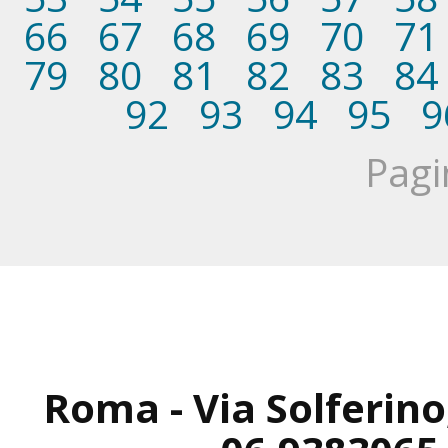
66
67
68
69
70
71
79
80
81
82
83
84
92
93
94
95
9
Pagi
Roma - Via Solferino