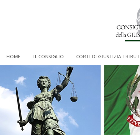
HOME
IL CONSIGLIO
CORTI DI GIUSTIZIA TRIBUT