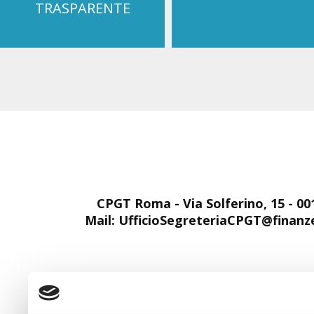
TRASPARENTE
CPGT Roma - Via Solferino, 15 - 00
Mail: UfficioSegreteriaCPGT@finanze