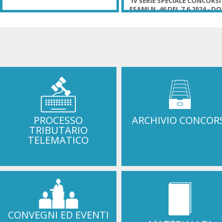
IV SERIE SPECIALE CONCORSI
ESAMI N. 46 DEL 7.6.2024 - D
DOMENICO CHINDEMI - -
Le
INTERPELLI
CONCORSI
Tutto...
DELIBERA N. 907 DEL 21.07.2026 -
BANDO N. 5/2026 - NOMINA 
CGT I AVELLINO - RETTIFICA
VICEPRESIDENTI DI SEZIONE D
BANDO DI INTERPELLO
CORTI DI GIUSTIZIA TRIBUTA
APPROVATO CON DELIBERA N. 846
DI PRIMO GRADO - -
Legg
DEL 7 LUGLIO 2026 - PER
Tutto...
L'APPLICAZIONE TEMPORANEA
NON ESCLUSIVA DI N. 3 GIUDICI
TRIBUTARI - -
Leggi Tutto...
PROCESSO
ARCHIVIO CONCOR
INTERPELLI
CONCORSI
TRIBUTARIO
TELEMATICO
DELIBERA N. 903 DEL 21.07.2026 -
BANDO N. 4/2026 - NOMINA 
CGT I VERONA - BANDO DI
PRESIDENTI DI SEZIONE DEL
INTERPELLO PER L'APPLICAZIONE
CORTI DI GIUSTIZIA TRIBUTA
TEMPORANEA NON ESCLUSIVA DI
DI SECONDO GRADO - -
Leg
N. 2 GIUDICI TRIBUTARI -
Tutto...
SCADENZA BANDO 18 SETTEMBRE
2026 - -
Leggi Tutto...
CONVEGNI ED EVENTI