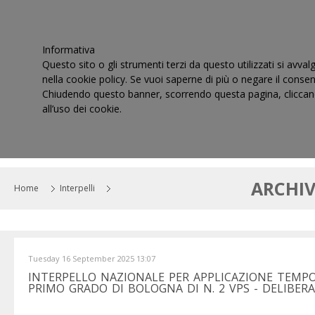
Informativa
Questo sito o gli strumenti terzi da questo utilizzati si avval
nella cookie policy. Se vuoi saperne di più o negare il consen
Chiudendo questo banner, scorrendo questa pagina, cliccand
all’uso dei cookie.
HOME
IL CONSIGLIO
CORTI DI GIUSTIZIA TRIBUT
ARCHIV
Home
Interpelli
Tuesday 16 September 2025 13:07
INTERPELLO NAZIONALE PER APPLICAZIONE TEMPO
PRIMO GRADO DI BOLOGNA DI N. 2 VPS - DELIBERA