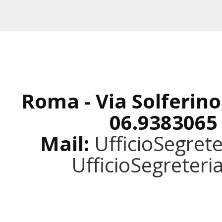
Roma - Via Solferino
06.9383065
Mail:
UfficioSegret
UfficioSegreter