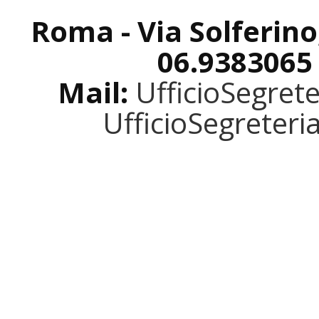
Roma - Via Solferino
06.9383065
Mail:
UfficioSegret
UfficioSegreter