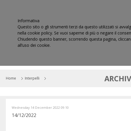
Informativa
Questo sito o gli strumenti terzi da questo utilizzati si avval
nella cookie policy. Se vuoi saperne di più o negare il consen
Chiudendo questo banner, scorrendo questa pagina, cliccand
all’uso dei cookie.
HOME
IL CONSIGLIO
CORTI DI GIUSTIZIA TRIBUT
ARCHIV
Home
Interpelli
Wednesday 14 December 2022 09:10
14/12/2022