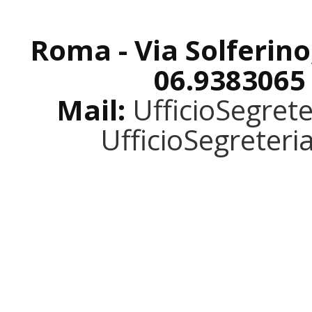
Roma - Via Solferino
06.9383065
Mail:
UfficioSegret
UfficioSegreter