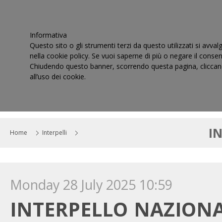
Informativa
Questo sito o gli strumenti terzi da questo utilizzati si avval
nella cookie policy. Se vuoi saperne di più o negare il consen
Chiudendo questo banner, scorrendo questa pagina, cliccand
all’uso dei cookie.
HOME
IL CONSIGLIO
CORTI DI GIUSTIZIA TRIBUT
I
Home
Interpelli
Monday 28 July 2025 10:59
INTERPELLO NAZIONA