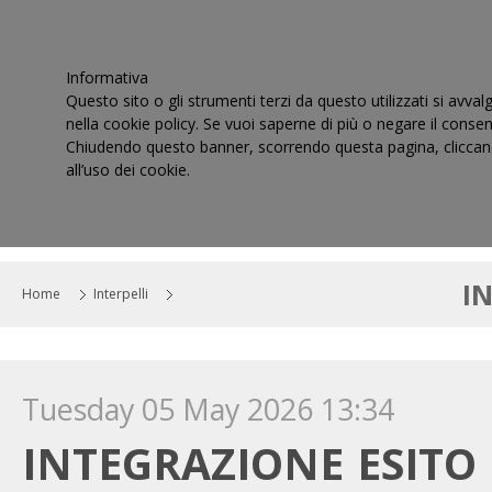
Informativa
Questo sito o gli strumenti terzi da questo utilizzati si avval
nella cookie policy. Se vuoi saperne di più o negare il consen
Chiudendo questo banner, scorrendo questa pagina, cliccand
all’uso dei cookie.
HOME
IL CONSIGLIO
CORTI DI GIUSTIZIA TRIBUT
I
Home
Interpelli
Tuesday 05 May 2026 13:34
INTEGRAZIONE ESITO