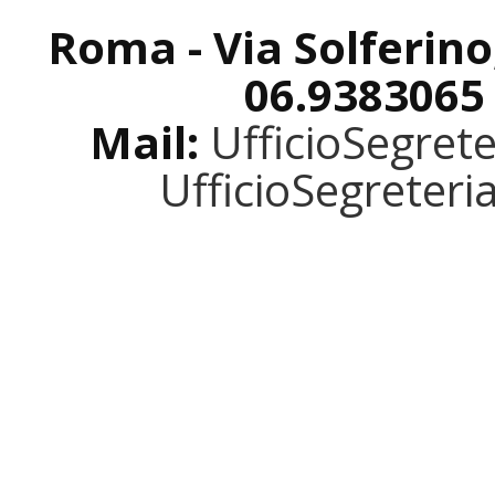
Roma - Via Solferino
06.9383065
Mail:
UfficioSegret
UfficioSegreter