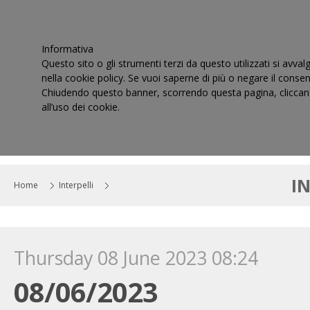
Informativa
Questo sito o gli strumenti terzi da questo utilizzati si avval
nella cookie policy. Se vuoi saperne di più o negare il consen
Chiudendo questo banner, scorrendo questa pagina, cliccand
all’uso dei cookie.
HOME
IL CONSIGLIO
CORTI DI GIUSTIZIA TRIBUT
I
Home
Interpelli
Thursday 08 June 2023 08:24
08/06/2023