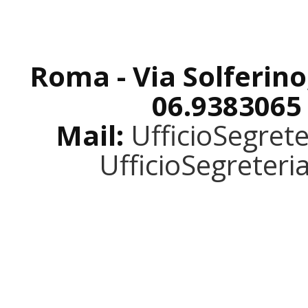
Roma - Via Solferino
06.9383065
Mail:
UfficioSegret
UfficioSegreter