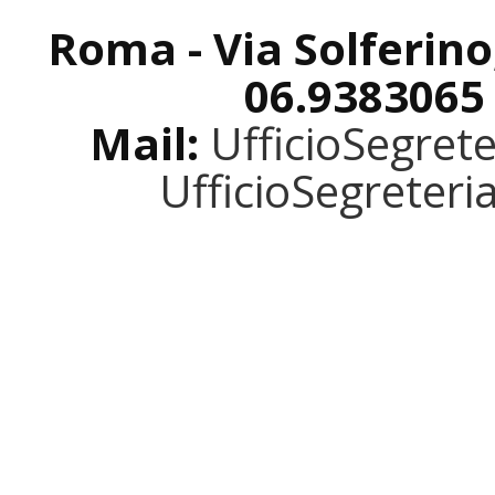
Roma - Via Solferino
06.9383065
Mail:
UfficioSegret
UfficioSegreter