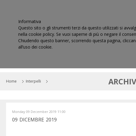
Informativa
Questo sito o gli strumenti terzi da questo utilizzati si avval
nella cookie policy. Se vuoi saperne di più o negare il consen
Chiudendo questo banner, scorrendo questa pagina, cliccand
all’uso dei cookie.
HOME
IL CONSIGLIO
CORTI DI GIUSTIZIA TRIBUT
ARCHIV
Home
Interpelli
Monday 09 December 2019 11:00
09 DICEMBRE 2019