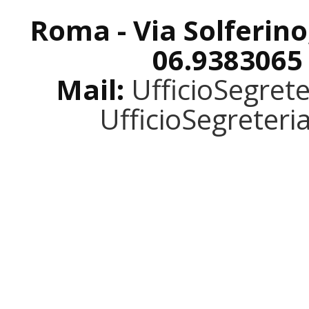
Roma - Via Solferino
06.9383065
Mail:
UfficioSegret
UfficioSegreter