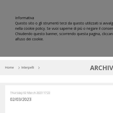
Informativa
Questo sito o gli strumenti terzi da questo utilizzati si avval
nella cookie policy. Se vuoi saperne di più o negare il consen
Chiudendo questo banner, scorrendo questa pagina, cliccand
all’uso dei cookie.
HOME
IL CONSIGLIO
CORTI DI GIUSTIZIA TRIBUT
ARCHIV
Home
Interpelli
Thursday 02 March 2023 17:22
02/03/2023