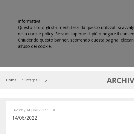
Informativa
Questo sito o gli strumenti terzi da questo utilizzati si avval
nella cookie policy. Se vuoi saperne di più o negare il consen
Chiudendo questo banner, scorrendo questa pagina, cliccand
all’uso dei cookie.
HOME
IL CONSIGLIO
CORTI DI GIUSTIZIA TRIBUT
ARCHIV
Home
Interpelli
Tuesday 14 June 2022 13:50
14/06/2022