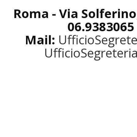
Roma - Via Solferino
06.9383065
Mail:
UfficioSegret
UfficioSegreter