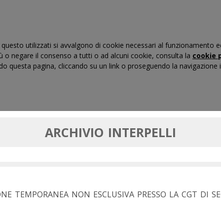
questo utilizzati si avvalgono di cookie necessari al funzionamento ed uti
iù o negare il consenso a tutti o ad alcuni cookie, consulta la
cookie p
 questa pagina, cliccando su un link o proseguendo la navigazione in
RTI DI GIUSTIZIA TRIBUTARIA
FORMAZIONE
MASSIM
ARCHIVIO INTERPELLI
IONE TEMPORANEA NON ESCLUSIVA PRESSO LA CGT DI S