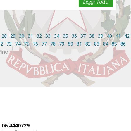
Leggi Tutto
28
29
30
31
32
33
34
35
36
37
38
39
40
41
42
72
73
74
75
76
77
78
79
80
81
82
83
84
85
86
Fine
: 06.4440729