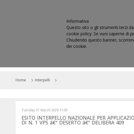
Informativa
Questo sito o gli strumenti terzi da 
cookie policy. Se vuoi saperne di p
Chiudendo questo banner, scorrendo
dei cookie.
HOME
IL CONSIGLIO
CO
Home
Interpelli
Tuesday 31 March 2026 11:09
ESITO INTERPELLO NAZIONALE PER APPLICAZ
DI N. 1 VPS â€“ DESERTO â€“ DELIBERA 409