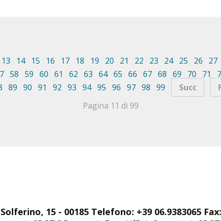
13
14
15
16
17
18
19
20
21
22
23
24
25
26
27
7
58
59
60
61
62
63
64
65
66
67
68
69
70
71
8
89
90
91
92
93
94
95
96
97
98
99
Succ
Pagina 11 di 99
Solferino, 15 - 00185 Telefono: +39 06.9383065 Fax