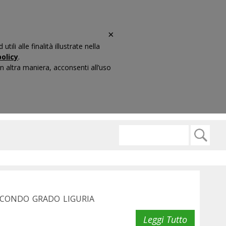
×
li alle finalità illustrate nella
olicy
.
 altra maniera, acconsenti all’uso
ARIO
CONTATTI
ECONDO GRADO LIGURIA
Leggi Tutto