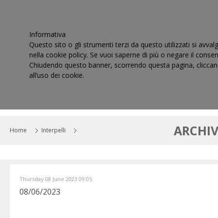
Informativa
Questo sito o gli strumenti terzi da questo utilizzati si avval
nella cookie policy. Se vuoi saperne di più o negare il consen
Chiudendo questo banner, scorrendo questa pagina, cliccand
all’uso dei cookie.
HOME
IL CONSIGLIO
CORTI DI GIUSTIZIA TRIBUT
ARCHIV
Home
Interpelli
Thursday 08 June 2023 09:05
08/06/2023