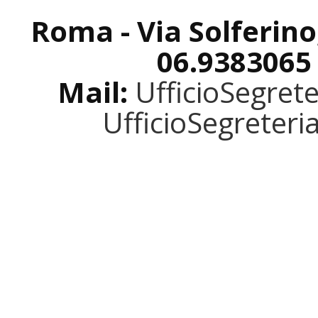
Roma - Via Solferino
06.9383065
Mail:
UfficioSegret
UfficioSegreter