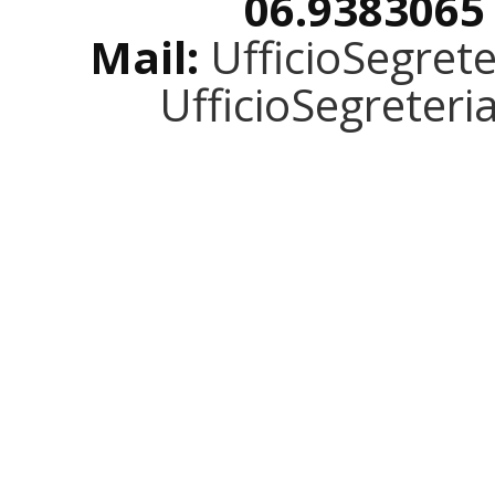
06.9383065
Mail:
UfficioSegret
UfficioSegreter