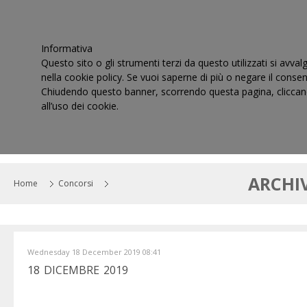
Informativa
Questo sito o gli strumenti terzi da questo utilizzati si avval
nella cookie policy. Se vuoi saperne di più o negare il consen
Chiudendo questo banner, scorrendo questa pagina, cliccand
all’uso dei cookie.
HOME
IL CONSIGLIO
CORTI DI GIUSTIZIA TRIBUT
ARCHI
Home
Concorsi
Wednesday 18 December 2019 08:41
18 DICEMBRE 2019