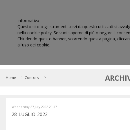
Informativa
Questo sito o gli strumenti terzi da questo utilizzati si avval
nella cookie policy. Se vuoi saperne di più o negare il consen
Chiudendo questo banner, scorrendo questa pagina, cliccand
all’uso dei cookie.
HOME
IL CONSIGLIO
CORTI DI GIUSTIZIA TRIBUT
ARCHI
Home
Concorsi
Wednesday 27 July 2022 21:47
28 LUGLIO 2022