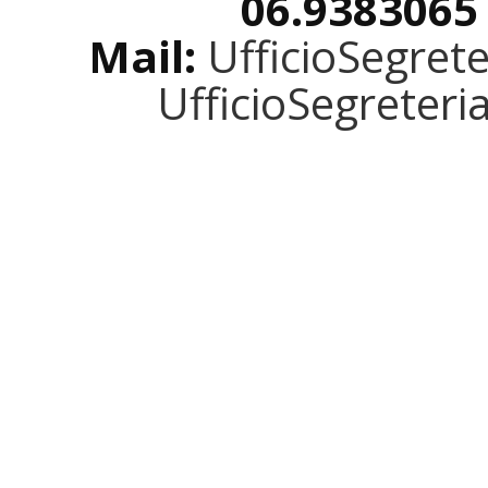
06.9383065
Mail:
UfficioSegret
UfficioSegreter