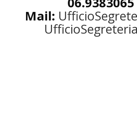
06.9383065
Mail:
UfficioSegret
UfficioSegreter