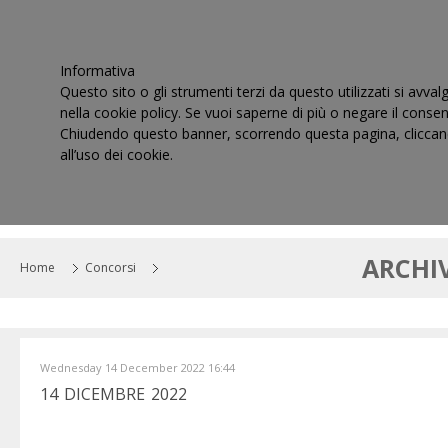
Informativa
Questo sito o gli strumenti terzi da questo utilizzati si avval
nella cookie policy. Se vuoi saperne di più o negare il consen
Chiudendo questo banner, scorrendo questa pagina, cliccand
all’uso dei cookie.
HOME
IL CONSIGLIO
CORTI DI GIUSTIZIA TRIBUT
ARCHI
Home
Concorsi
Wednesday 14 December 2022 16:44
14 DICEMBRE 2022