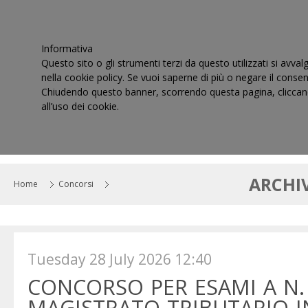
Informativa
Questo sito o gli strumenti terzi da questo utilizzati si avval
nella cookie policy. Se vuoi saperne di più o negare il consen
Chiudendo questo banner, scorrendo questa pagina, cliccand
all’uso dei cookie.
HOME
IL CONSIGLIO
CORTI DI GIUSTIZIA TRIBUT
ARCHI
Home
Concorsi
Tuesday 28 July 2026 12:40
CONCORSO PER ESAMI A N. 
MAGISTRATO TRIBUTARIO 