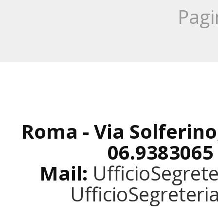
Pagi
Roma - Via Solferino
06.9383065
Mail:
UfficioSegret
UfficioSegreter