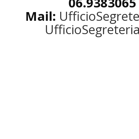
06.9383065
Mail:
UfficioSegret
UfficioSegreter