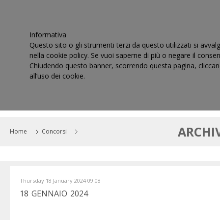
Informativa
Questo sito o gli strumenti terzi da questo utilizzati si avval
nella cookie policy. Se vuoi saperne di più o negare il consen
Chiudendo questo banner, scorrendo questa pagina, cliccand
all’uso dei cookie.
HOME
IL CONSIGLIO
CORTI DI GIUSTIZIA TRIBUT
ARCHI
Home
Concorsi
Thursday 18 January 2024 09:08
18 GENNAIO 2024