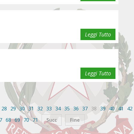
Leggi Tutto
Leggi Tutto
28
29
30
31
32
33
34
35
36
37
38
39
40
41
42
7
68
69
70
71
Succ
Fine