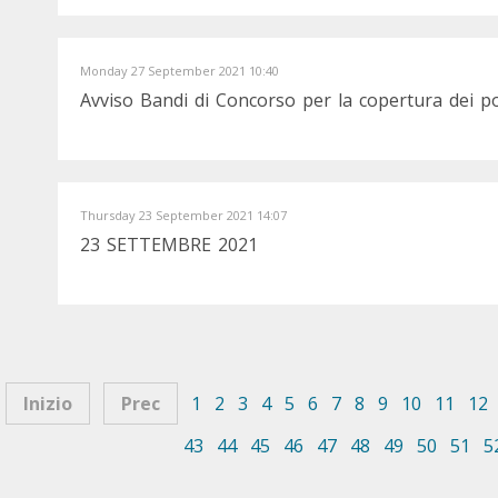
Monday 27 September 2021 10:40
Avviso Bandi di Concorso per la copertura dei po
Thursday 23 September 2021 14:07
23 SETTEMBRE 2021
Inizio
Prec
1
2
3
4
5
6
7
8
9
10
11
12
43
44
45
46
47
48
49
50
51
5