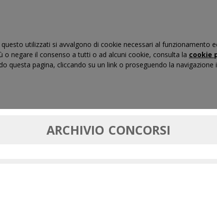
questo utilizzati si avvalgono di cookie necessari al funzionamento ed uti
iù o negare il consenso a tutti o ad alcuni cookie, consulta la
cookie p
 questa pagina, cliccando su un link o proseguendo la navigazione in
RTI DI GIUSTIZIA TRIBUTARIA
FORMAZIONE
MASSIM
ARCHIVIO CONCORSI