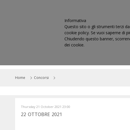
Informativa
Questo sito o gli strumenti terzi da 
cookie policy. Se vuoi saperne di p
Chiudendo questo banner, scorrendo
dei cookie.
HOME
IL CONSIGLIO
CO
Home
Concorsi
Thursday 21 October 2021 23:00
22 OTTOBRE 2021