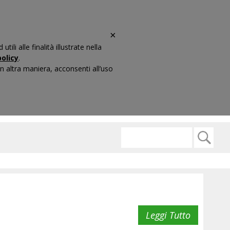
×
li alle finalità illustrate nella
olicy
.
 altra maniera, acconsenti all’uso
ARIO
CONTATTI
Leggi Tutto