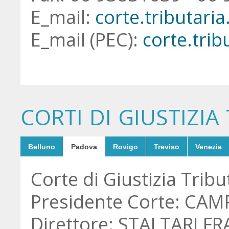
E_mail:
ti.eznanif@oten
E_mail (PEC):
ti.eznanif
CORTI DI GIUSTIZIA
Belluno
Padova
Rovigo
Treviso
Venezia
Corte di Giustizia Trib
Presidente Corte: CAM
Direttore: STALTARI 