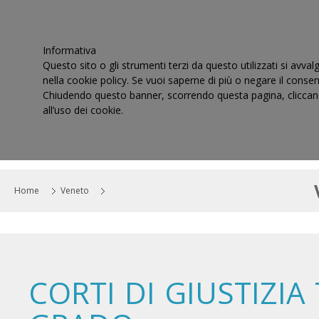
Informativa
Questo sito o gli strumenti terzi da questo utilizzati si avval
nella cookie policy. Se vuoi saperne di più o negare il consen
Chiudendo questo banner, scorrendo questa pagina, cliccand
all’uso dei cookie.
HOME
IL CONSIGLIO
CORTI DI GIUSTIZIA TRIBUT
Home
Veneto
CORTI DI GIUSTIZIA 