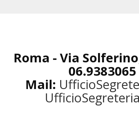
Roma - Via Solferino
06.9383065
Mail:
UfficioSegret
UfficioSegreter