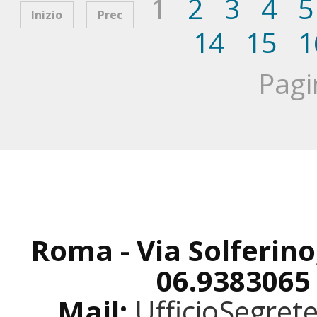
1
2
3
4
5
Inizio
Prec
14
15
1
Pagi
Roma - Via Solferino
06.9383065
Mail:
UfficioSegret