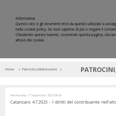
Informativa
Questo sito o gli strumenti terzi da questo utilizzati si avval
nella cookie policy. Se vuoi saperne di più o negare il consen
Chiudendo questo banner, scorrendo questa pagina, cliccand
all’uso dei cookie.
HOME
IL CONSIGLIO
CORTI DI GIUSTIZIA TRIBUT
PATROCINI
Home
Patrocini,collaborazioni
Wednesday 17 September 2025 08:43
Catanzaro 4.7.2025 - I diritti del contribuente nell'att