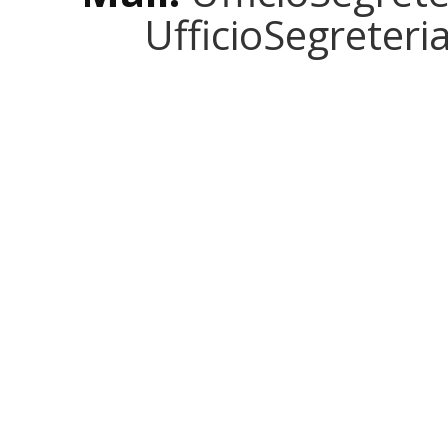
UfficioSegreter