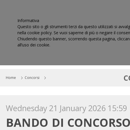
Informativa
Questo sito o gli strumenti terzi da questo utilizzati si avval
nella cookie policy. Se vuoi saperne di più o negare il consen
Chiudendo questo banner, scorrendo questa pagina, cliccand
all’uso dei cookie.
HOME
IL CONSIGLIO
CORTI DI GIUSTIZIA TRIBUT
C
Home
Concorsi
Wednesday 21 January 2026 15:59
BANDO DI CONCORSO N