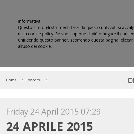
Informativa
Questo sito o gli strumenti terzi da questo utilizzati si avval
nella cookie policy. Se vuoi saperne di più o negare il consen
Chiudendo questo banner, scorrendo questa pagina, cliccand
all’uso dei cookie.
HOME
IL CONSIGLIO
CORTI DI GIUSTIZIA TRIBUT
C
Home
Concorsi
Friday 24 April 2015 07:29
24 APRILE 2015