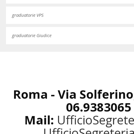
graduatorie VPS
graduatorie Giudice
Roma - Via Solferino
06.9383065
Mail:
UfficioSegret
UfficioSegreter