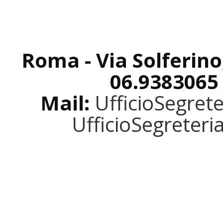
Roma - Via Solferino
06.9383065
Mail:
UfficioSegret
UfficioSegreter