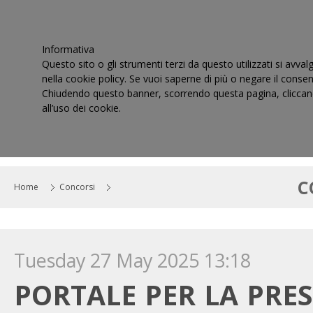
Informativa
Questo sito o gli strumenti terzi da questo utilizzati si avval
nella cookie policy. Se vuoi saperne di più o negare il consen
Chiudendo questo banner, scorrendo questa pagina, cliccand
all’uso dei cookie.
HOME
IL CONSIGLIO
CORTI DI GIUSTIZIA TRIBUT
C
Home
Concorsi
Tuesday 27 May 2025 13:18
PORTALE PER LA PRE