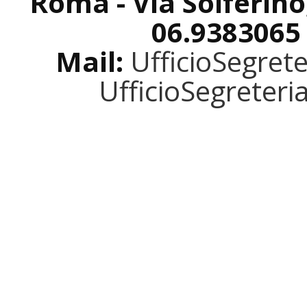
Roma - Via Solferino
06.9383065
Mail:
UfficioSegret
UfficioSegreter