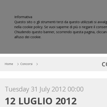
Informativa
Questo sito o gli strumenti terzi da questo utilizzati si avval
nella cookie policy. Se vuoi saperne di più o negare il consen
Chiudendo questo banner, scorrendo questa pagina, cliccand
all’uso dei cookie.
HOME
IL CONSIGLIO
CORTI DI GIUSTIZIA TRIBUT
C
Home
Concorsi
Tuesday 31 July 2012 00:00
12 LUGLIO 2012