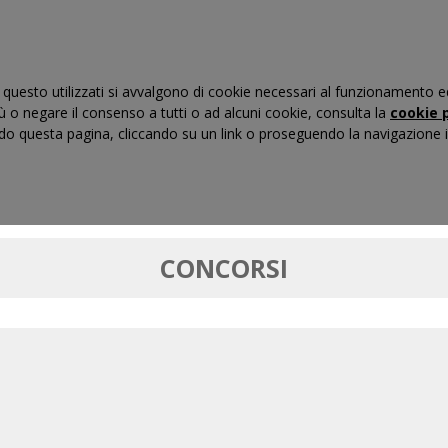
questo utilizzati si avvalgono di cookie necessari al funzionamento ed uti
iù o negare il consenso a tutti o ad alcuni cookie, consulta la
cookie p
 questa pagina, cliccando su un link o proseguendo la navigazione in
RTI DI GIUSTIZIA TRIBUTARIA
FORMAZIONE
MASSIM
CONCORSI