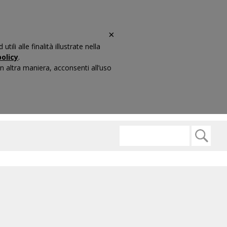
×
li alle finalità illustrate nella
olicy
.
 altra maniera, acconsenti all’uso
ARIO
CONTATTI