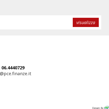
visualizza
: 06.4440729
@pce.finanze.it
Design By