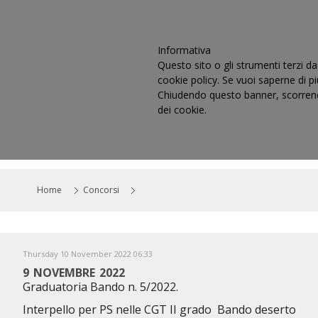
Informativa
Questo sito o gli strumenti terzi da 
cookie policy. Se vuoi saperne di p
Chiudendo questo banner, scorrendo
dei cookie.
HOME
IL CONSIGLIO
CO
Home
Concorsi
Thursday 10 November 2022 06:33
9 NOVEMBRE 2022
Graduatoria Bando n. 5/2022.
Interpello per PS nelle CGT II grado Bando deserto