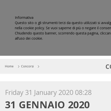
Informativa
Questo sito o gli strumenti terzi da questo utilizzati si avval
nella cookie policy. Se vuoi saperne di più o negare il consen
Chiudendo questo banner, scorrendo questa pagina, cliccand
all’uso dei cookie.
HOME
IL CONSIGLIO
CORTI DI GIUSTIZIA TRIBUT
C
Home
Concorsi
Friday 31 January 2020 08:28
31 GENNAIO 2020