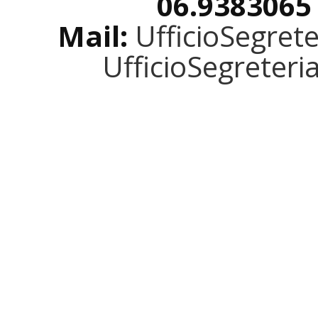
06.9383065
Mail:
UfficioSegret
UfficioSegreter