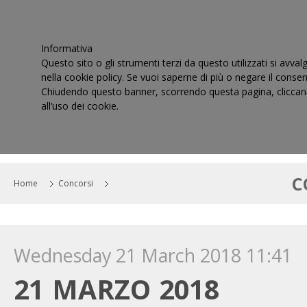
Informativa
Questo sito o gli strumenti terzi da questo utilizzati si avval
nella cookie policy. Se vuoi saperne di più o negare il consen
Chiudendo questo banner, scorrendo questa pagina, cliccand
all’uso dei cookie.
HOME
IL CONSIGLIO
CORTI DI GIUSTIZIA TRIBUT
C
Home
Concorsi
Wednesday 21 March 2018 11:41
21 MARZO 2018