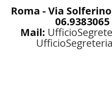
Roma - Via Solferino
06.9383065
Mail:
UfficioSegret
UfficioSegreter