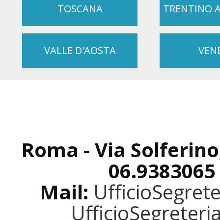
TOSCANA
TRENTINO 
VALLE D'AOSTA
VEN
Roma - Via Solferino
06.9383065
Mail:
UfficioSegret
UfficioSegreter