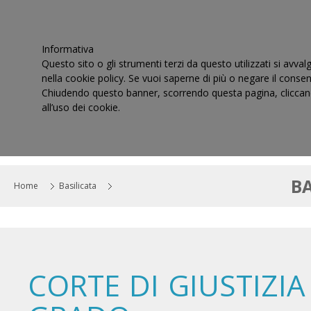
Informativa
Questo sito o gli strumenti terzi da questo utilizzati si avval
nella cookie policy. Se vuoi saperne di più o negare il consen
Chiudendo questo banner, scorrendo questa pagina, cliccand
all’uso dei cookie.
HOME
IL CONSIGLIO
CORTI DI GIUSTIZIA TRIBUT
BA
Home
Basilicata
CORTE DI GIUSTIZIA 