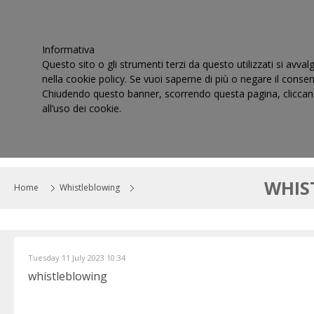
Informativa
Questo sito o gli strumenti terzi da questo utilizzati si avval
nella cookie policy. Se vuoi saperne di più o negare il consen
Chiudendo questo banner, scorrendo questa pagina, cliccand
all’uso dei cookie.
HOME
IL CONSIGLIO
CORTI DI GIUSTIZIA TRIBUT
WHIS
Home
Whistleblowing
Tuesday 11 July 2023 10:34
whistleblowing