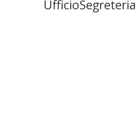
UfficioSegreter