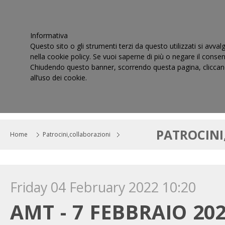
Informativa
Questo sito o gli strumenti terzi da questo utilizzati si avval
nella cookie policy. Se vuoi saperne di più o negare il consen
Chiudendo questo banner, scorrendo questa pagina, cliccand
all’uso dei cookie.
HOME
IL CONSIGLIO
CORTI DI GIUSTIZIA TRIBUT
PATROCINI
Home
Patrocini,collaborazioni
Friday 04 February 2022 10:20
AMT - 7 FEBBRAIO 20