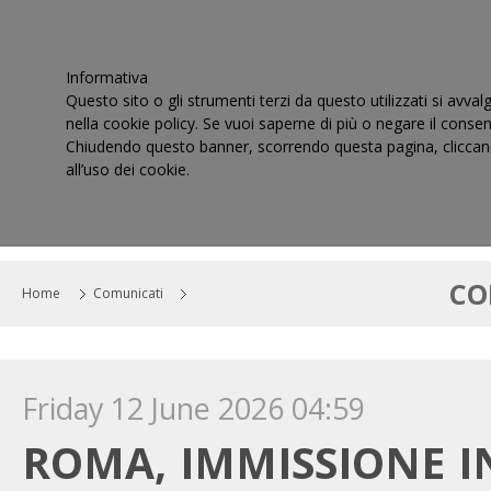
Informativa
Questo sito o gli strumenti terzi da questo utilizzati si avval
nella cookie policy. Se vuoi saperne di più o negare il consen
Chiudendo questo banner, scorrendo questa pagina, cliccand
all’uso dei cookie.
HOME
IL CONSIGLIO
CORTI DI GIUSTIZIA TRIBUT
CO
Home
Comunicati
Friday 12 June 2026 04:59
ROMA, IMMISSIONE IN