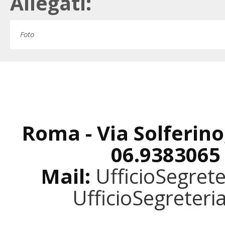
Allegati:
Foto
Roma - Via Solferino
06.9383065
Mail:
UfficioSegret
UfficioSegreter