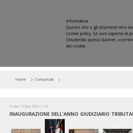
Informativa
Questo sito o gli strumenti terzi da 
cookie policy. Se vuoi saperne di p
Chiudendo questo banner, scorrendo
dei cookie.
HOME
IL CONSIGLIO
CO
Home
Comunicati
Friday 15 May 2026 11:30
INAUGURAZIONE DELL'ANNO GIUDIZIARIO TRIBUTAR