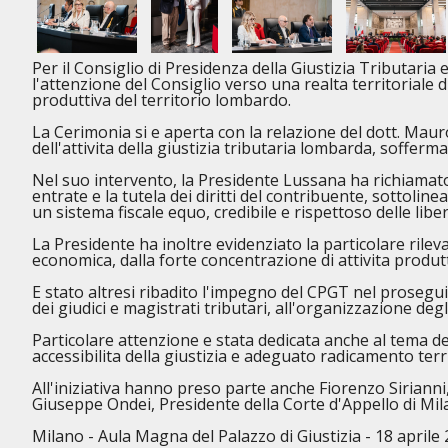
Per il Consiglio di Presidenza della Giustizia Tributar
l'attenzione del Consiglio verso una realta territoriale
produttiva del territorio lombardo.
La Cerimonia si e aperta con la relazione del dott. Mauro
dell'attivita della giustizia tributaria lombarda, soffer
Nel suo intervento, la Presidente Lussana ha richiamato il
entrate e la tutela dei diritti del contribuente, sottoli
un sistema fiscale equo, credibile e rispettoso delle liber
La Presidente ha inoltre evidenziato la particolare rile
economica, dalla forte concentrazione di attivita produtti
E stato altresi ribadito l'impegno del CPGT nel prosegui
dei giudici e magistrati tributari, all'organizzazione degli
Particolare attenzione e stata dedicata anche al tema del
accessibilita della giustizia e adeguato radicamento terri
All'iniziativa hanno preso parte anche Fiorenzo Sirianni
Giuseppe Ondei, Presidente della Corte d'Appello di Mil
Milano - Aula Magna del Palazzo di Giustizia - 18 aprile