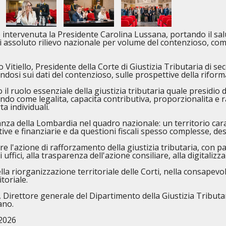
ia e intervenuta la Presidente Carolina Lussana, portando il
 di assoluto rilievo nazionale per volume del contenzioso, co
 Vitiello, Presidente della Corte di Giustizia Tributaria di 
mandosi sui dati del contenzioso, sulle prospettive della rifor
 ruolo essenziale della giustizia tributaria quale presidio di
neando come legalita, capacita contributiva, proporzionalita 
ta individuali.
vanza della Lombardia nel quadro nazionale: un territorio car
ve e finanziarie e da questioni fiscali spesso complesse, dest
re l'azione di rafforzamento della giustizia tributaria, con p
 uffici, alla trasparenza dell'azione consiliare, alla digitalizz
la riorganizzazione territoriale delle Corti, nella consapevol
toriale.
, Direttore generale del Dipartimento della Giustizia Tributa
ano.
 2026