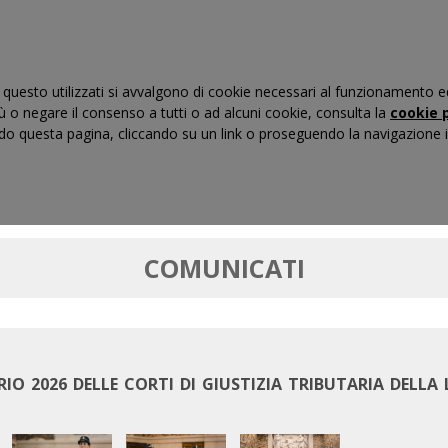
questo utilizzati si avvalgono di cookie necessari al funzionamento ed uti
iù o negare il consenso a tutti o ad alcuni cookie, consulta la
cookie p
 questa pagina, cliccando su un link o proseguendo la navigazione in
RTI DI GIUSTIZIA TRIBUTARIA
FORMAZIONE
MASSIM
COMUNICATI
IO 2026 DELLE CORTI DI GIUSTIZIA TRIBUTARIA DELLA