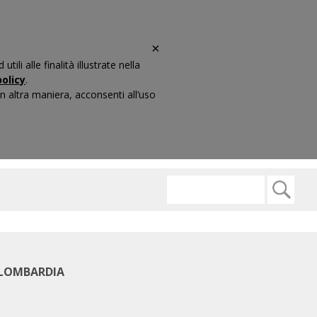
×
li alle finalità illustrate nella
olicy
.
 altra maniera, acconsenti all’uso
ARIO
CONTATTI
 LOMBARDIA