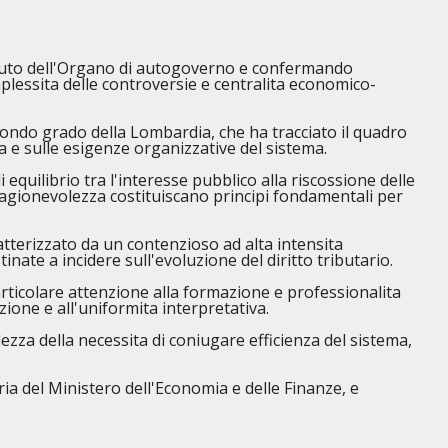
 saluto dell'Organo di autogoverno e confermando
mplessita delle controversie e centralita economico-
secondo grado della Lombardia, che ha tracciato il quadro
ma e sulle esigenze organizzative del sistema.
 equilibrio tra l'interesse pubblico alla riscossione delle
e ragionevolezza costituiscano principi fondamentali per
atterizzato da un contenzioso ad alta intensita
inate a incidere sull'evoluzione del diritto tributario.
articolare attenzione alla formazione e professionalita
azione e all'uniformita interpretativa.
ezza della necessita di coniugare efficienza del sistema,
ria del Ministero dell'Economia e delle Finanze, e