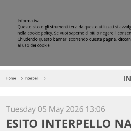
Informativa
Questo sito o gli strumenti terzi da questo utilizzati si avval
nella cookie policy. Se vuoi saperne di più o negare il consen
Chiudendo questo banner, scorrendo questa pagina, cliccand
all’uso dei cookie.
HOME
IL CONSIGLIO
CORTI DI GIUSTIZIA TRIBUT
I
Home
Interpelli
Tuesday 05 May 2026 13:06
ESITO INTERPELLO N