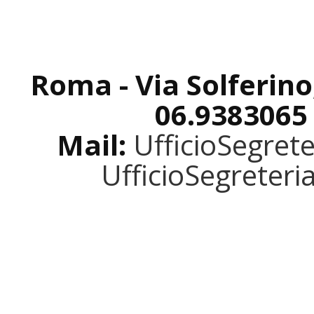
Roma - Via Solferino
06.9383065
Mail:
UfficioSegret
UfficioSegreter