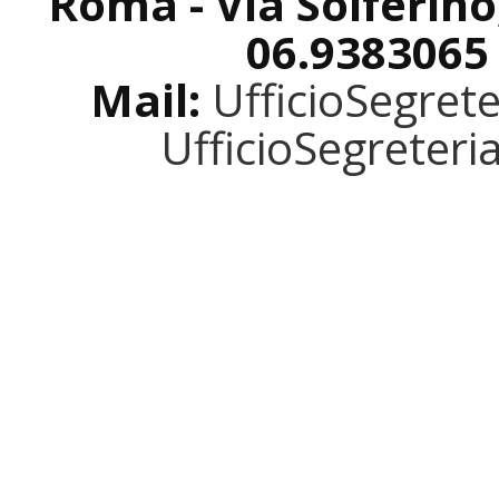
Roma - Via Solferino
06.9383065
Mail:
UfficioSegret
UfficioSegreter