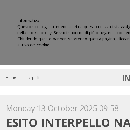
Informativa
Questo sito o gli strumenti terzi da questo utilizzati si avval
nella cookie policy. Se vuoi saperne di più o negare il consen
Chiudendo questo banner, scorrendo questa pagina, cliccand
all’uso dei cookie.
HOME
IL CONSIGLIO
CORTI DI GIUSTIZIA TRIBUT
I
Home
Interpelli
Monday 13 October 2025 09:58
ESITO INTERPELLO N