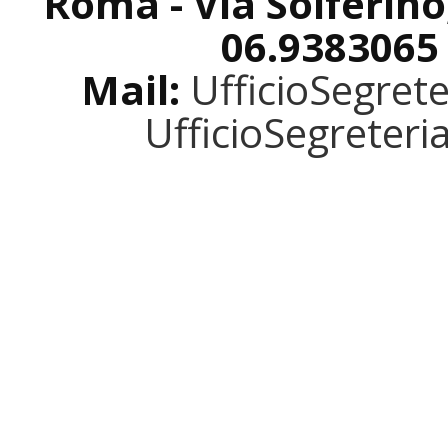
Roma - Via Solferino
06.9383065
Mail:
UfficioSegret
UfficioSegreter