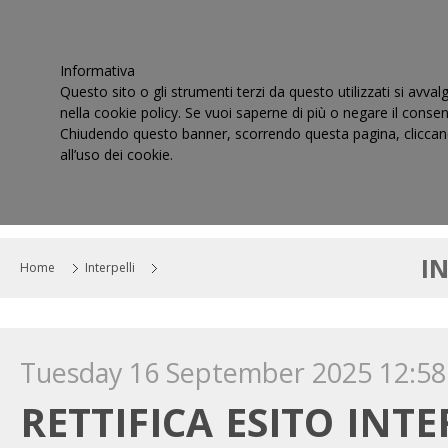
Informativa
Questo sito o gli strumenti terzi da questo utilizzati si avval
nella cookie policy. Se vuoi saperne di più o negare il consen
Chiudendo questo banner, scorrendo questa pagina, cliccand
all’uso dei cookie.
HOME
IL CONSIGLIO
CORTI DI GIUSTIZIA TRIBUT
I
Home
Interpelli
Tuesday 16 September 2025 12:58
RETTIFICA ESITO INT