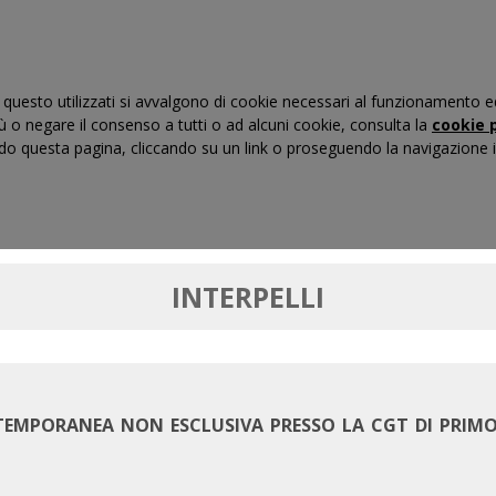
questo utilizzati si avvalgono di cookie necessari al funzionamento ed uti
iù o negare il consenso a tutti o ad alcuni cookie, consulta la
cookie p
 questa pagina, cliccando su un link o proseguendo la navigazione in
RTI DI GIUSTIZIA TRIBUTARIA
FORMAZIONE
MASSIM
INTERPELLI
TEMPORANEA NON ESCLUSIVA PRESSO LA CGT DI PRIMO 