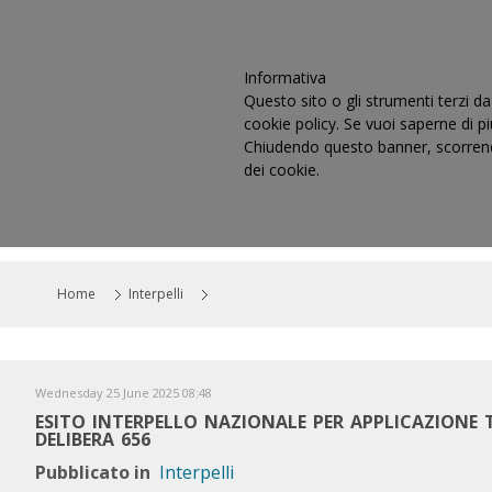
Informativa
Questo sito o gli strumenti terzi da 
cookie policy. Se vuoi saperne di p
Chiudendo questo banner, scorrendo
dei cookie.
HOME
IL CONSIGLIO
CO
Home
Interpelli
Wednesday 25 June 2025 08:48
ESITO INTERPELLO NAZIONALE PER APPLICAZIONE 
DELIBERA 656
Pubblicato in
Interpelli