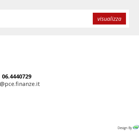
visualizza
: 06.4440729
@pce.finanze.it
Design By