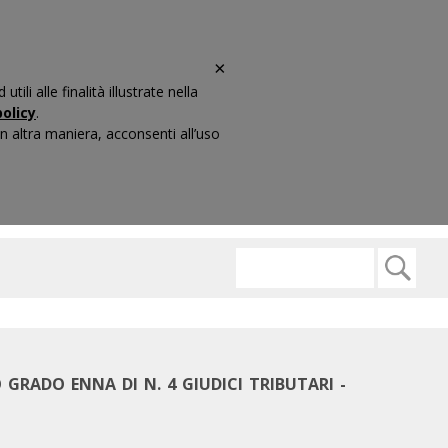
×
li alle finalità illustrate nella
olicy
.
 altra maniera, acconsenti all’uso
ARIO
CONTATTI
GRADO ENNA DI N. 4 GIUDICI TRIBUTARI -