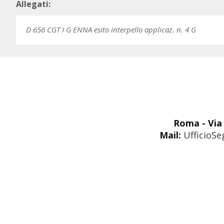
Allegati:
D 656 CGT I G ENNA esito interpello applicaz. n. 4 G
Roma - Via 
Mail:
UfficioSe