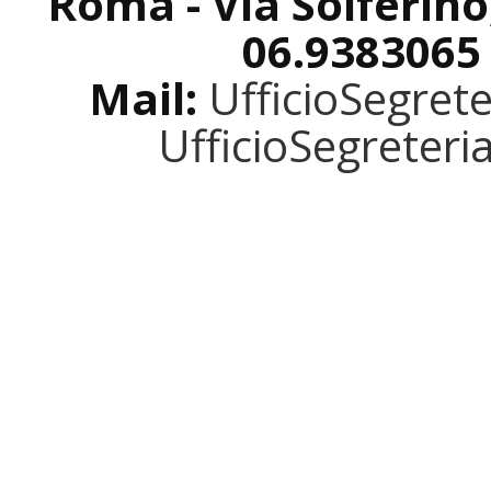
Roma - Via Solferino
06.9383065
Mail:
UfficioSegret
UfficioSegreter