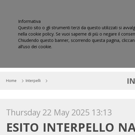
Informativa
Questo sito o gli strumenti terzi da questo utilizzati si avval
nella cookie policy. Se vuoi saperne di più o negare il consen
Chiudendo questo banner, scorrendo questa pagina, cliccand
all’uso dei cookie.
HOME
IL CONSIGLIO
CORTI DI GIUSTIZIA TRIBUT
I
Home
Interpelli
Thursday 22 May 2025 13:13
ESITO INTERPELLO N