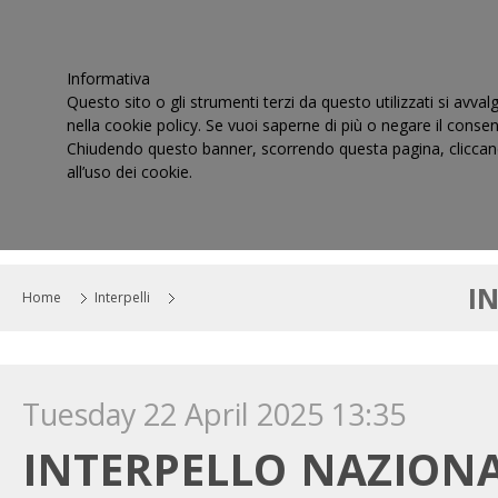
Informativa
Questo sito o gli strumenti terzi da questo utilizzati si avval
nella cookie policy. Se vuoi saperne di più o negare il consen
Chiudendo questo banner, scorrendo questa pagina, cliccand
all’uso dei cookie.
HOME
IL CONSIGLIO
CORTI DI GIUSTIZIA TRIBUT
I
Home
Interpelli
Tuesday 22 April 2025 13:35
INTERPELLO NAZIONA