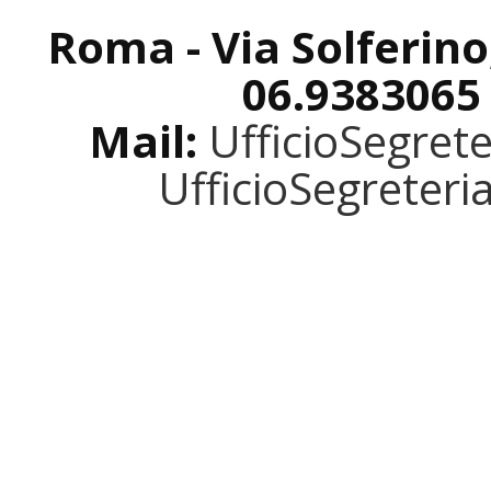
Roma - Via Solferino
06.9383065
Mail:
UfficioSegret
UfficioSegreter