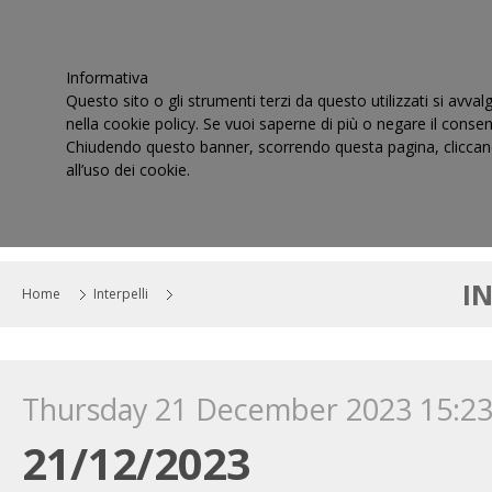
Informativa
Questo sito o gli strumenti terzi da questo utilizzati si avval
nella cookie policy. Se vuoi saperne di più o negare il consen
Chiudendo questo banner, scorrendo questa pagina, cliccand
all’uso dei cookie.
HOME
IL CONSIGLIO
CORTI DI GIUSTIZIA TRIBUT
I
Home
Interpelli
Thursday 21 December 2023 15:2
21/12/2023