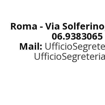
Roma - Via Solferino
06.9383065
Mail:
UfficioSegret
UfficioSegreter