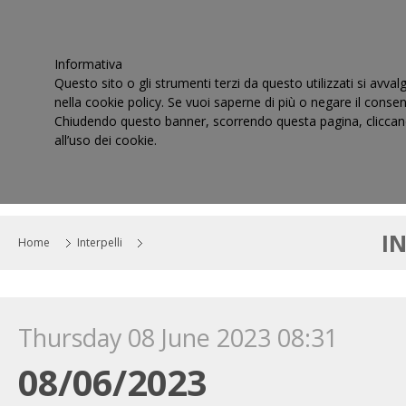
Informativa
Questo sito o gli strumenti terzi da questo utilizzati si avval
nella cookie policy. Se vuoi saperne di più o negare il consen
Chiudendo questo banner, scorrendo questa pagina, cliccand
all’uso dei cookie.
HOME
IL CONSIGLIO
CORTI DI GIUSTIZIA TRIBUT
I
Home
Interpelli
Thursday 08 June 2023 08:31
08/06/2023