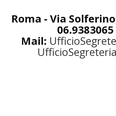
Roma - Via Solferino
06.9383065
Mail:
UfficioSegret
UfficioSegreter