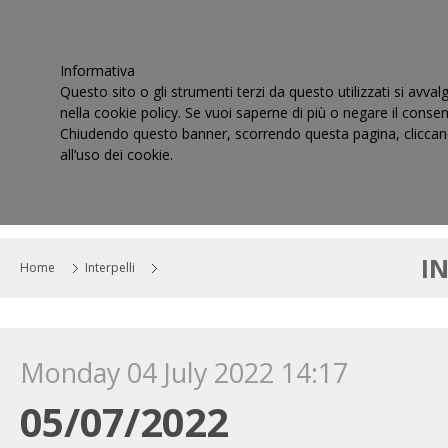
Informativa
Questo sito o gli strumenti terzi da questo utilizzati si avval
nella cookie policy. Se vuoi saperne di più o negare il consen
Chiudendo questo banner, scorrendo questa pagina, cliccand
all’uso dei cookie.
HOME
IL CONSIGLIO
CORTI DI GIUSTIZIA TRIBUT
I
Home
Interpelli
Monday 04 July 2022 14:17
05/07/2022