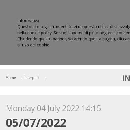
Informativa
Questo sito o gli strumenti terzi da questo utilizzati si avval
nella cookie policy. Se vuoi saperne di più o negare il consen
Chiudendo questo banner, scorrendo questa pagina, cliccand
all’uso dei cookie.
HOME
IL CONSIGLIO
CORTI DI GIUSTIZIA TRIBUT
I
Home
Interpelli
Monday 04 July 2022 14:15
05/07/2022