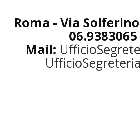
Roma - Via Solferino
06.9383065
Mail:
UfficioSegret
UfficioSegreter