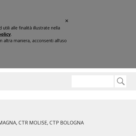
×
li alle finalità illustrate nella
olicy
.
 altra maniera, acconsenti all’uso
ARIO
CONTATTI
 ROMAGNA, CTR MOLISE, CTP BOLOGNA