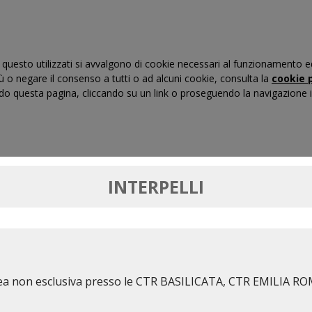
questo utilizzati si avvalgono di cookie necessari al funzionamento ed uti
iù o negare il consenso a tutti o ad alcuni cookie, consulta la
cookie p
 questa pagina, cliccando su un link o proseguendo la navigazione in
RTI DI GIUSTIZIA TRIBUTARIA
FORMAZIONE
MASSIM
INTERPELLI
nea non esclusiva presso le CTR BASILICATA, CTR EMILIA