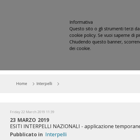
Informativa
Questo sito o gli strumenti terzi da 
cookie policy. Se vuoi saperne di p
Chiudendo questo banner, scorrendo
dei cookie.
HOME
IL CONSIGLIO
CO
Home
Interpelli
Friday 22 March 2019 11:39
23 MARZO 2019
ESITI INTERPELLI NAZIONALI - applicazione tempora
Pubblicato in
Interpelli