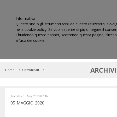
Informativa
Questo sito o gli strumenti terzi da questo utilizzati si avval
nella cookie policy. Se vuoi saperne di più o negare il consen
Chiudendo questo banner, scorrendo questa pagina, cliccand
all’uso dei cookie.
HOME
IL CONSIGLIO
CORTI DI GIUSTIZIA TRIBUT
ARCHIV
Home
Comunicati
Tuesday 05 May 2020 07:36
05 MAGGIO 2020