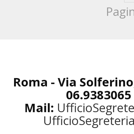
Pagin
Roma - Via Solferino
06.9383065
Mail:
UfficioSegret
UfficioSegreter